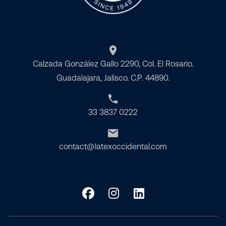
place
Calzada González Gallo 2290, Col. El Rosario.
Guadalajara, Jalisco. C.P. 44890.
phone
33 3837 0222
email
contact@latexoccidental.com